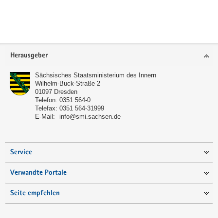
a
v
i
g
Footer-
a
Herausgeber
Bereich
t
Sächsisches Staatsministerium des Innern
i
Wilhelm-Buck-Straße 2
o
01097
Dresden
Telefon:
0351 564-0
n
Telefax:
0351 564-31999
E-Mail:
info@smi.sachsen.de
Service
Verwandte Portale
Seite empfehlen